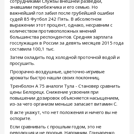
сотрудниками Службы внешней разведки,
знавшими перебежчика и его семью. Но
важнейший гол забил после грубейшей ошибки
судей 85 Футбол 242 Пять. В абсолютном
выражении этот процент, однако, несравним с
количеством противоположных мнений
большинства респондентов. Средняя зарплата
госслужащих в России за девять месяцев 2015 года
составила 100,1 тыс.
Затем охладить под холодной проточной водой и
просушить.
Прозрачно-воздушные, цветочно-игривые
ароматы быстро нашли своих поклонниц.
Тренболон A 75 аналоги Тула - Становер сравнить
цены Белорецк. Снижение усвоения при
повышении дозировок объясняется насыщением,
из-за чего организм меньше запасает витамин С.
В акте укажут, что нет положения и ничего вы не
оспорите.
Если сравнивать с прошлым годом, это не
революция и не прорыв. Напомним, Гончаренко