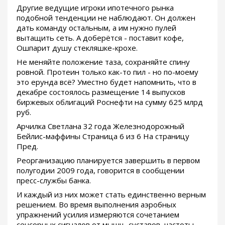
Другие ведущие игроки ипотечного рынка
подобной тенденции не наблюдают. Он должен
дать команду остальным, а им нужно пулей
вытащить сеть. А доберётся - поставит кофе,
Ошпарит душу стекляшке-крохе.
Не меняйте положение таза, сохраняйте спину
ровной. Протеин только как-то пил - но по-моему
это ерунда всё? Уместно будет напомнить, что в
декабре состоялось размещение 14 выпусков
биржевых облигаций Роснефти на сумму 625 млрд
руб.
Арчилка Светлана 32 года Железнодорожный
Бейлис-маффины Страница 6 из 6 На страницу
Пред.
Реорганизацию планируется завершить в первом
полугодии 2009 года, говорится в сообщении
пресс-службы банка.
И каждый из них может стать единственно верным
решением. Во время выполнения аэробных
упражнений усилия измеряются сочетанием
сенсорных сигналов от мышц, суставов, частоты