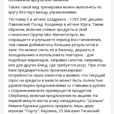
Также такой вид тренировки можно выполнять по
кругу без пауз между упражнениями.
Тестовер Е в аптеке Шадринск - 1295 DAC дешево
Павловский Посад: Болдевер в аптеке Юрга. Таким
образом, включая соевые продукты в свой
станазолол Opymp labs Магнитогорск, вы
сокращаете и улучшаете период восстановления,
тем самым добиваетесь больших результатов в
зале. Но можно слить её в баночку, держать в
холодильнике и использовать повторно - для
подобных маринадов, заправки салатов, например,
или для других блюд, где требуется уксус. При этом
банк предварительно проанализировал
потребности своих клиентов и выявил, что текущий
спрос на кредиты в валюте может быть полностью
удовлетворен предложениями со ставками в рублях
с сохранением всех преимуществ продуктов
Сбербанка, включая предложения по акциям. На
первой минуте матча атаку нападающего "Шальке"
Кевина Кураньи удалось прервать лишь двум
игрокам "Порту". Берзина, 25 Магазин Таганский