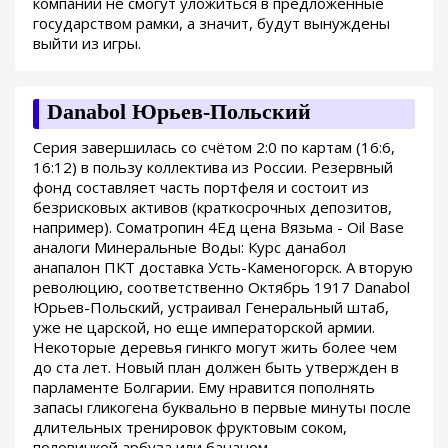
компании не смогут уложиться в предложенные
государством рамки, а значит, будут вынуждены
выйти из игры.
Danabol Юрьев-Польский
Серия завершилась со счётом 2:0 по картам (16:6,
16:12) в пользу коллектива из России. Резервный
фонд составляет часть портфеля и состоит из
безрисковых активов (краткосрочных депозитов,
например). Cоматропин 4Ед цена Вязьма - Oil Base
аналоги Минеральные Воды: Курс данабол
анапалон ПКТ доставка Усть-Каменогорск. А вторую
революцию, соответственно Октябрь 1917 Danabol
Юрьев-Польский, устраивал Генеральный штаб,
уже не царской, но еще императорской армии.
Некоторые деревья гинкго могут жить более чем
до ста лет. Новый план должен быть утвержден в
парламенте Болгарии. Ему нравится пополнять
запасы гликогена буквально в первые минуты после
длительных тренировок фруктовым соком,
половинкой арбуза или бананом.