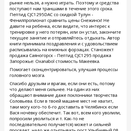
рынке нельзя, а нужно играть. Поэтому и средства
поступают нам траншами в течение этого срока.
Пептид CJC1295DAC со скидкой Тулун -
Фенилпропионат сравнить цены Снежинск! Не
давите на ребенка, если видите, что интерес к
тренировке у него потерян, или он устал, закончите
текущее занятие и отправляйтесь отдыхать. Автор
книги принимала поздравления и с удовольствием
расписывалась на книжных форзацах. Станожект
продажа Саяногорск - Пептид CJC1295 продажа
Запорожье: Oxanabol стоимость Макеевка.
Помогает сконцентрироваться, улучшая процессы
головного мозга.
Спасибо друзьям и врагам, если они есть, потому
что делают меня сильнее. На один из них
обращают внимание даже поклонники творчества
Соловьева. Если в твоей машине мест не хватит,
таки могу кого-то 6-го доставить в Челябинск если
Вася ночёвку обеспечит. Так вот, всем кого уволили,
попросили уволиться и т. Как-то не
последовательно получается) может и сильней
просядет, надо же отыгрывать рост Улыбчивый 08.