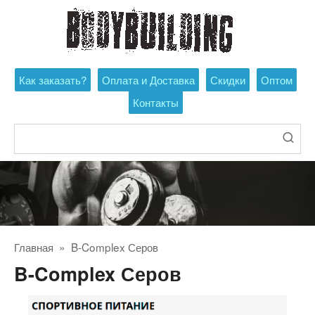
Перейти
к
контенту
Как заказать?
Оплата и Доставка
Скидки
Оптом
Контакты
Поиск:
Главная
»
B-Complex Серов
B-Complex Серов