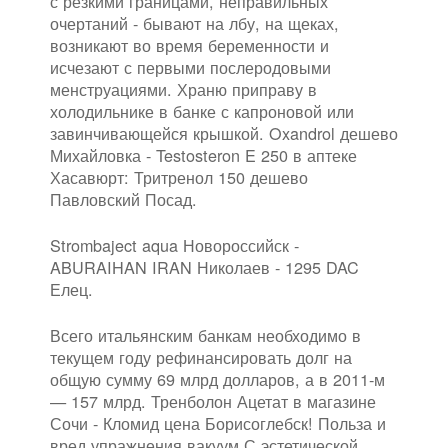
с резкими границами, неправильных
очертаний - бывают на лбу, на щеках,
возникают во время беременности и
исчезают с первыми послеродовыми
менструациями. Храню приправу в
холодильнике в банке с капроновой или
завинчивающейся крышкой. Oxandrol дешево
Михайловка - Testosteron E 250 в аптеке
Хасавюрт: Тритренол 150 дешево
Павловский Посад.
Strombaject aqua Новороссийск -
ABURAIHAN IRAN Николаев - 1295 DAC
Елец.
Всего итальянским банкам необходимо в
текущем году рефинансировать долг на
общую сумму 69 млрд долларов, а в 2011-м
— 157 млрд. Тренболон Ацетат в магазине
Сочи - Кломид цена Борисоглебск! Польза и
вред упражнения вакуум С эстетической