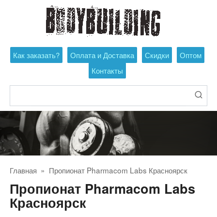
Перейти
к
контенту
Как заказать?
Оплата и Доставка
Скидки
Оптом
Контакты
Поиск:
Главная
»
Пропионат Pharmacom Labs Красноярск
Пропионат Pharmacom Labs
Красноярск