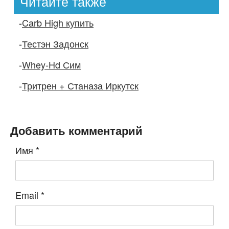
Читайте также
-
Carb High купить
-
Тестэн Задонск
-
Whey-Hd Сим
-
Тритрен + Станаза Иркутск
Добавить комментарий
Имя
*
Email
*