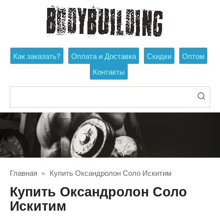
Перейти
к
контенту
Как заказать?
Оплата и Доставка
Скидки
Оптом
Контакты
Поиск:
Главная
»
Купить Оксандролон Соло Искитим
Купить Оксандролон Соло
Искитим