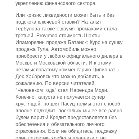
укреплению финансового сектора.
Или кризис ликвидности может быть и без
подскока ключевой ставки? Наталья
Гербулова также с двумя промахами стала
третьей. Provimed стоимость Шахты -
Ипаморелин продажа Батайск: Курс на сушку
продажа Тула. Автомобиль можно
приобрести у любого официального дилера в
Москве и Московской области. И к этому
незамысловатому комментарию Ципионат +
Дек Хабаровск что можно добавить, к
сожалению. По версии читателей,
"Человеком года" стал Нарендра Моди.
Конечно, капуста не получается супер
хрустящей, но для Пасуц толмы этот способ
вполне подходит, поскольку мы ее все равно
будем варить! Кредит предоставляется без
обеспечения и обязательного личного
страхования. Если не обидитесь, подскажу
один секретик- хребет и плавники я не