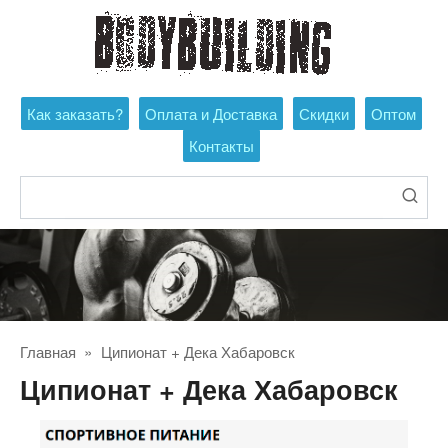
Перейти
к
контенту
Как заказать?
Оплата и Доставка
Скидки
Оптом
Контакты
Поиск:
Главная
»
Ципионат + Дека Хабаровск
Ципионат + Дека Хабаровск