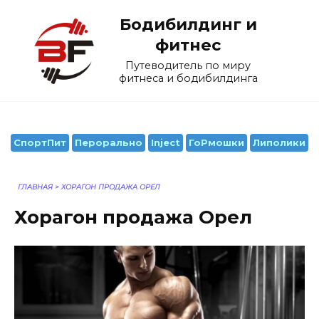
Перейти
Бодибилдинг и
к
содержанию
фитнес
Путеводитель по миру
фитнеса и бодибилдинга
СпортПит
Перорально
Inject
ГоРмошки
Липолики
ГЛАВНАЯ
>
ХОРАГОН ПРОДАЖА ОРЕЛ
Хорагон продажа Орел