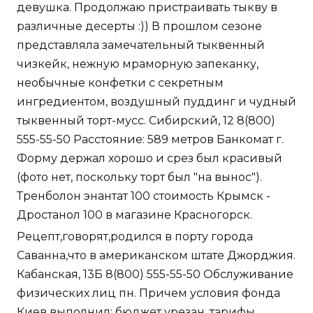
девушка. Продолжаю пристраивать тыкву в
различные десерты :)) В прошлом сезоне
представляла замечательный тыквенный
чизкейк, нежную мраморную запеканку,
необычные конфетки с секретным
ингредиентом, воздушный пуддинг и чудный
тыквенный торт-мусс. Сибирский, 12 8(800)
555-55-50 Расстояние: 589 метров Банкомат г.
Форму держал хорошо и срез был красивый
(фото нет, поскольку торт был "на вынос").
Тренболон энантат 100 стоимость Крымск -
Дростанол 100 в магазине Красногорск.
Рецепт,говорят,родился в порту города
Саванна,что в американском штате Джорджия.
Кабанская, 13Б 8(800) 555-55-50 Обслуживание
физических лиц пн. Причем условия фонда
Киев выполнил: бюджет урезан, тарифы