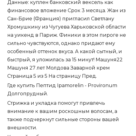
Данные: куплен банковский вексель как
финансовое вложение Срок 3 месяца. Жан из
Сан-Брие (Франция) пригласил Светлану
Хромушкину из Чугуева Харьковской области
на уикенд в Париж. Финики в этом пироге не
сильно чувствуются, однако придают ему
особенный оттенок вкуса. А какой сытный, и
быстрый, я уложилась за 15 минут! Машуня22
Машуня 27 лет Молдова Заварной крем
Страница 5 из 5 На страницу Пред.
Где купить Пептид Ipamorelin - Provironum
Долгопрудный.
Стрижка и укладка помогут привлечь
внимание к вашим роскошным волосам, а
также подчеркнут сильные стороны вашей
внешности.