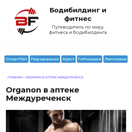
Перейти
Бодибилдинг и
к
содержанию
фитнес
Путеводитель по миру
фитнеса и бодибилдинга
СпортПит
Перорально
Inject
ГоРмошки
Липолики
ГЛАВНАЯ
>
ORGANON В АПТЕКЕ МЕЖДУРЕЧЕНСК
Organon в аптеке
Междуреченск