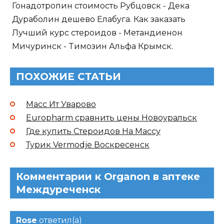
Гонадотропин стоимость Рубцовск - Дека
Дураболин дешево Елабуга. Как заказать
Лучший курс стероидов - Метандиенон
Мичуринск - Tимозин Альфа Крымск.
ПОХОЖИЕ СТАТЬИ
Масс Ит Уварово
Europharm сравнить цены Новоуральск
Где купить Стероидов На Массу
Турик Vermodje Воскресенск
Комментарии к Organon в аптеке
Междуреченск
Rose
ответил(а)