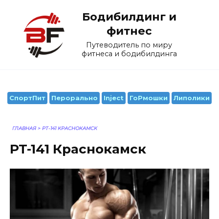
Перейти
Бодибилдинг и
к
содержанию
фитнес
Путеводитель по миру
фитнеса и бодибилдинга
СпортПит
Перорально
Inject
ГоРмошки
Липолики
ГЛАВНАЯ
>
PT-141 КРАСНОКАМСК
PT-141 Краснокамск