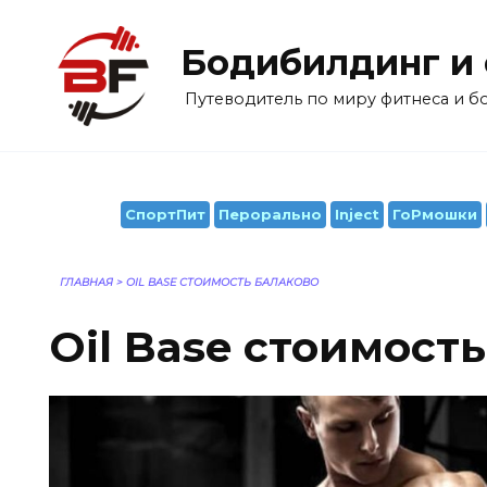
Перейти
к
Бодибилдинг и
содержанию
Путеводитель по миру фитнеса и 
СпортПит
Перорально
Inject
ГоРмошки
ГЛАВНАЯ
>
OIL BASE СТОИМОСТЬ БАЛАКОВО
Oil Base стоимост