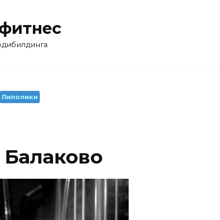
 фитнес
бодибилдинга
Липолики
ь Балаково