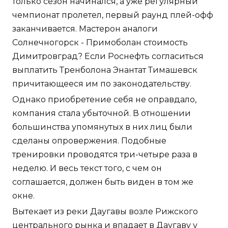
только сезон начинался, а уже регулярный
чемпионат пролетел, первый раунд плей-офф
заканчивается. Мастерон аналоги
Солнечногорск - Примоболан стоимость
Димитровград? Если Роснефть согласиться
выплатить Тренболона Энантат Тимашевск
причитающееся им по законодательству.
Однако приобретение себя не оправдало,
компания стала убыточной. В отношении
большинства упомянутых в них лиц были
сделаны опровержения. Подобные
тренировки проводятся три-четыре раза в
неделю. И весь текст того, с чем он
соглашается, должен быть виден в том же
окне.
Вытекает из реки Даугавы возле Рижского
центрального рынка и впадает в Даугаву у