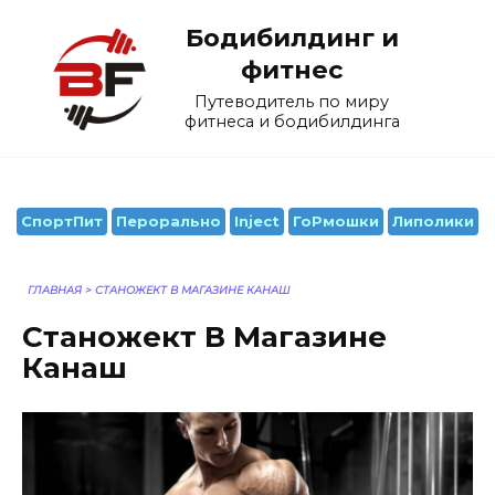
Перейти
Бодибилдинг и
к
содержанию
фитнес
Путеводитель по миру
фитнеса и бодибилдинга
СпортПит
Перорально
Inject
ГоРмошки
Липолики
ГЛАВНАЯ
>
СТАНОЖЕКТ В МАГАЗИНЕ КАНАШ
Станожект В Магазине
Канаш