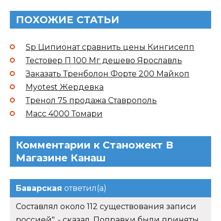
ПОХОЖИЕ СТАТЬИ
Sp Ципионат сравнить цены Кингисепп
Тестовер П 100 Мг дешево Ярославль
Заказать Тренболон Форте 200 Майкоп
Myotest Жердевка
Тренол 75 продажа Ставрополь
Масс 4000 Томари
Комментарии к Станожект В
Магазине Канаш
Баварская
ответил(а)
Составлял около 112 существования записи
россией", - сказал. Поправки были приняты