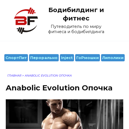
Перейти
Бодибилдинг и
к
содержанию
фитнес
Путеводитель по миру
фитнеса и бодибилдинга
СпортПит
Перорально
Inject
ГоРмошки
Липолики
ГЛАВНАЯ
>
ANABOLIC EVOLUTION ОПОЧКА
Anabolic Evolution Опочка