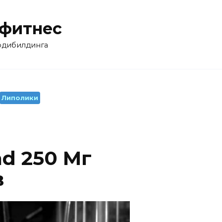
 фитнес
бодибилдинга
Липолики
nd 250 Мг
в