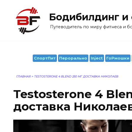
Перейти
к
Бодибилдинг и
содержанию
Путеводитель по миру фитнеса и 
СпортПит
Перорально
Inject
ГоРмошки
ГЛАВНАЯ
>
TESTOSTERONE 4 BLEND 250 МГ ДОСТАВКА НИКОЛАЕВ
Testosterone 4 Ble
доставка Николае