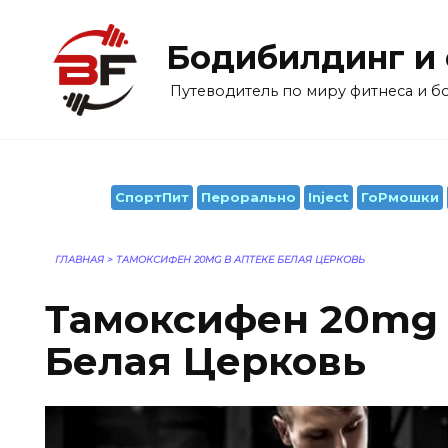
Перейти
к
Бодибилдинг и
содержанию
Путеводитель по миру фитнеса и 
СпортПит
Перорально
Inject
ГоРмошки
ГЛАВНАЯ
>
ТАМОКСИФЕН 20MG В АПТЕКЕ БЕЛАЯ ЦЕРКОВЬ
Тамоксифен 20mg 
Белая Церковь