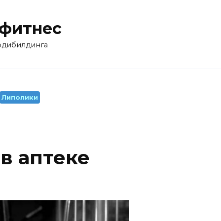
 фитнес
бодибилдинга
Липолики
в аптеке