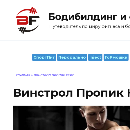
Перейти
к
Бодибилдинг и
содержанию
Путеводитель по миру фитнеса и 
СпортПит
Перорально
Inject
ГоРмошки
ГЛАВНАЯ
>
ВИНСТРОЛ ПРОПИК КУРС
Винстрол Пропик 