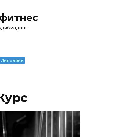
 фитнес
бодибилдинга
Липолики
Курс