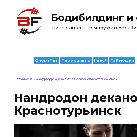
Перейти
к
Бодибилдинг и
содержанию
Путеводитель по миру фитнеса и 
СпортПит
Перорально
Inject
ГоРмошки
ГЛАВНАЯ
>
НАНДРОДОН ДЕКАНОАТ СОЛО КРАСНОТУРЬИНСК
Нандродон декано
Краснотурьинск