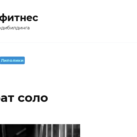
 фитнес
бодибилдинга
Липолики
ат соло