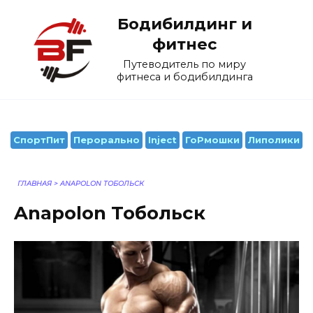
Перейти
Бодибилдинг и
к
содержанию
фитнес
Путеводитель по миру
фитнеса и бодибилдинга
СпортПит
Перорально
Inject
ГоРмошки
Липолики
ГЛАВНАЯ
>
ANAPOLON ТОБОЛЬСК
Anapolon Тобольск