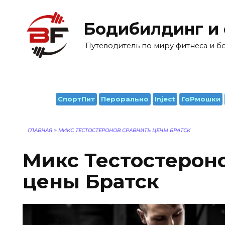
Перейти
к
Бодибилдинг и
содержанию
Путеводитель по миру фитнеса и 
СпортПит
Перорально
Inject
ГоРмошки
ГЛАВНАЯ
>
МИКС ТЕСТОСТЕРОНОВ СРАВНИТЬ ЦЕНЫ БРАТСК
Микс Тестостерон
цены Братск