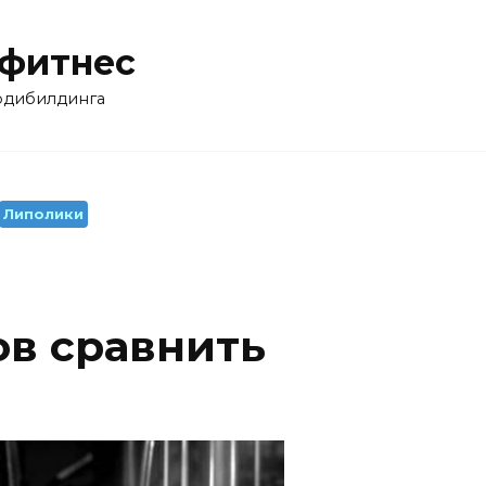
 фитнес
бодибилдинга
Липолики
ов сравнить