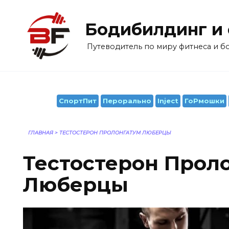
Перейти
к
Бодибилдинг и
содержанию
Путеводитель по миру фитнеса и 
СпортПит
Перорально
Inject
ГоРмошки
ГЛАВНАЯ
>
ТЕСТОСТЕРОН ПРОЛОНГАТУМ ЛЮБЕРЦЫ
Тестостерон Прол
Люберцы