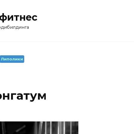
 фитнес
бодибилдинга
Липолики
онгатум