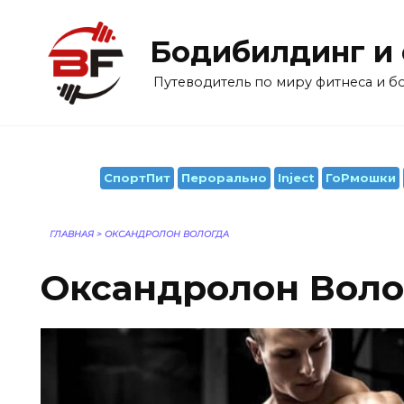
Перейти
к
Бодибилдинг и
содержанию
Путеводитель по миру фитнеса и 
СпортПит
Перорально
Inject
ГоРмошки
ГЛАВНАЯ
>
ОКСАНДРОЛОН ВОЛОГДА
Оксандролон Воло