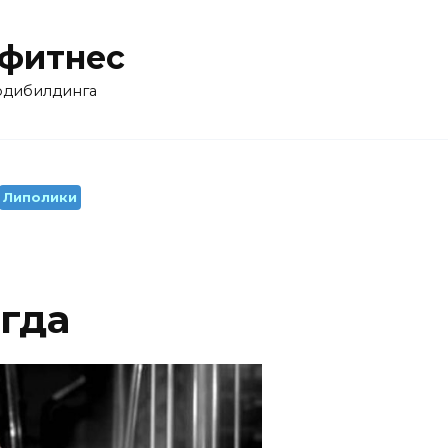
 фитнес
бодибилдинга
Липолики
гда