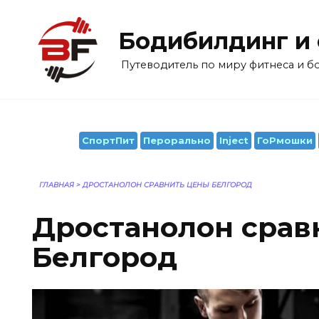
Перейти
к
Бодибилдинг и
содержанию
Путеводитель по миру фитнеса и 
СпортПит
Перорально
Inject
ГоРмошки
ГЛАВНАЯ
>
ДРОСТАНОЛОН СРАВНИТЬ ЦЕНЫ БЕЛГОРОД
Дростанолон срав
Белгород