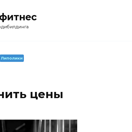
 фитнес
бодибилдинга
Липолики
нить цены