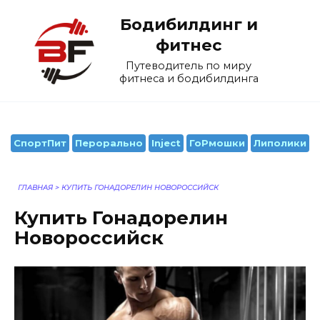
Перейти
Бодибилдинг и
к
содержанию
фитнес
Путеводитель по миру
фитнеса и бодибилдинга
СпортПит
Перорально
Inject
ГоРмошки
Липолики
ГЛАВНАЯ
>
КУПИТЬ ГОНАДОРЕЛИН НОВОРОССИЙСК
Купить Гонадорелин
Новороссийск