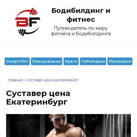
Перейти
Бодибилдинг и
к
содержанию
фитнес
Путеводитель по миру
фитнеса и бодибилдинга
СпортПит
Перорально
Inject
ГоРмошки
Липолики
ГЛАВНАЯ
>
СУСТАВЕР ЦЕНА ЕКАТЕРИНБУРГ
Суставер цена
Екатеринбург