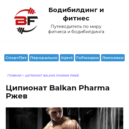
Перейти
Бодибилдинг и
к
содержанию
фитнес
Путеводитель по миру
фитнеса и бодибилдинга
СпортПит
Перорально
Inject
ГоРмошки
Липолики
ГЛАВНАЯ
>
ЦИПИОНАТ BALKAN PHARMA РЖЕВ
Ципионат Balkan Pharma
Ржев