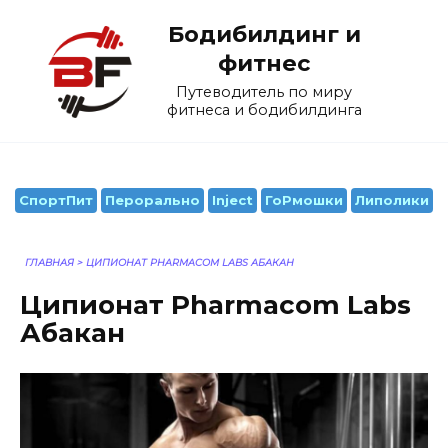
Перейти
Бодибилдинг и
к
содержанию
фитнес
Путеводитель по миру
фитнеса и бодибилдинга
СпортПит
Перорально
Inject
ГоРмошки
Липолики
ГЛАВНАЯ
>
ЦИПИОНАТ PHARMACOM LABS АБАКАН
Ципионат Pharmacom Labs
Абакан