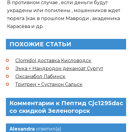
В противном случае , если деньги будут
украдены или попилены , мошенников ждет
тюряга (как в прошлом Мавроди , академика
Карасёва и др.
ПОХОЖИЕ СТАТЬИ
Clomidol доставка Кисловодск
Энка + Нандродон деканоат Сургут
Оксанабол Лабинск
Тритрен + Сустанон Сальск
Комментарии к Пептид Cjc1295dac
со скидкой Зеленогорск
Alexandra
ответил(а)