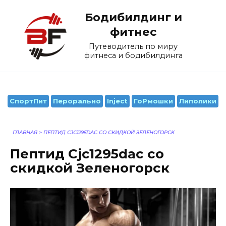
Перейти
Бодибилдинг и
к
содержанию
фитнес
Путеводитель по миру
фитнеса и бодибилдинга
СпортПит
Перорально
Inject
ГоРмошки
Липолики
ГЛАВНАЯ
>
ПЕПТИД CJC1295DAC СО СКИДКОЙ ЗЕЛЕНОГОРСК
Пептид Cjc1295dac со
скидкой Зеленогорск