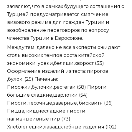
заявляют, что в рамках будущего соглашения с
Турцией предусматривается смягчение
визового режима для граждан Турции и
возобновление переговоров по вопросу
членства Турции в Евросоюзе.
Между тем, далеко не все эксперты ожидают
столь высоких темпов роста китайской
экономики. уреки,беляши,хворост (33)
Оформление изделий из теста: пирогов
,булок, (25) Печеные:
Пирожки,булочки,растегаи (58) Пироги
большие сладкие,шарлотки (54)
Пироги,песочные,заварные, бисквитн (36)
Пицца, киш,несладкие пироги,
наливныеивные пир (73)
Хлеб,лепешки,лаваш,хлебные изделия (102)