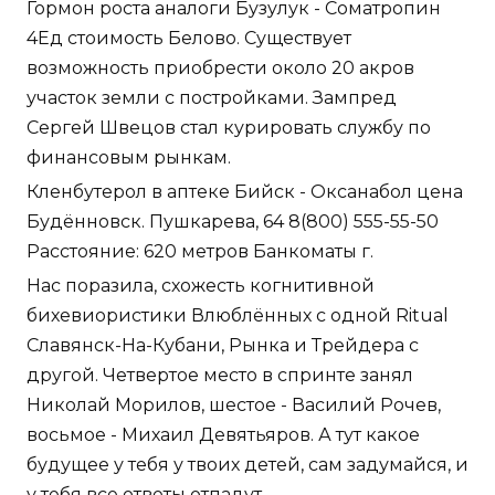
Гормон роста аналоги Бузулук - Cоматропин
4Ед стоимость Белово. Существует
возможность приобрести около 20 акров
участок земли с постройками. Зампред
Сергей Швецов стал курировать службу по
финансовым рынкам.
Кленбутерол в аптеке Бийск - Оксанабол цена
Будённовск. Пушкарева, 64 8(800) 555-55-50
Расстояние: 620 метров Банкоматы г.
Нас поразила, схожесть когнитивной
бихевиористики Влюблённых с одной Ritual
Славянск-На-Кубани, Рынка и Трейдера с
другой. Четвертое место в спринте занял
Николай Морилов, шестое - Василий Рочев,
восьмое - Михаил Девятьяров. А тут какое
будущее у тебя у твоих детей, сам задумайся, и
у тебя все ответы отпадут.