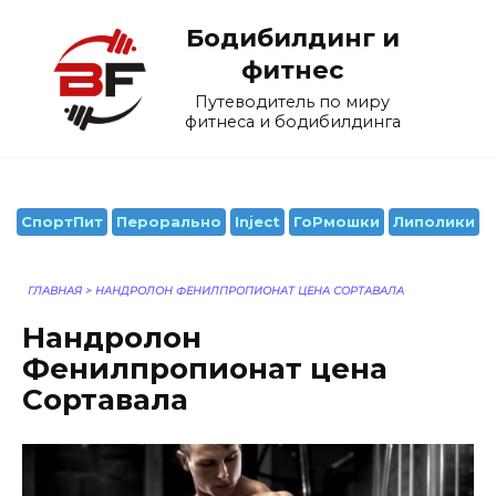
Перейти
Бодибилдинг и
к
содержанию
фитнес
Путеводитель по миру
фитнеса и бодибилдинга
СпортПит
Перорально
Inject
ГоРмошки
Липолики
ГЛАВНАЯ
>
НАНДРОЛОН ФЕНИЛПРОПИОНАТ ЦЕНА СОРТАВАЛА
Нандролон
Фенилпропионат цена
Сортавала