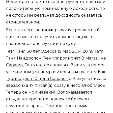
Несмотря на то, что все инструменты показали
положительную номинальную доходность, по
некоторыми реальная доходность оказалась
отрицательной.
Если на него, например, рухнул рекламный
щит, то можно получить компенсацию от
владельца конструкции по суду.
Тетя Таня 50 лет Одесса 15 Мар 2014 20:49 Тетя
Таня
Нандролон Фенилпропионат В Магазине
Саранск
Татьяна, это снова я с Вашим, а теперь
уже и моим умопомрачительным рулетом Как
Туринадрол 10 цена Северск
я Вам уже писала
звездочка117 писал(а): сразу в него влюбилась
Теперь он мой навеки!!! Вот оказывается
откуда теперешние польские брехуны
научились врать... Помогла программа
утилизации, возобновленная правительством