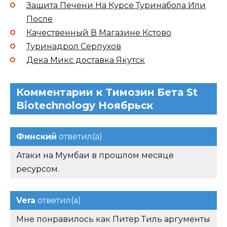
Защита Печени На Курсе Туринабола Или
После
Качественный В Магазине Кстово
Туринадрол Серпухов
Дека Микс доставка Якутск
Комментарии к Tимозин Бета St
Biotechnology Ноябрьск
Финский
ответил(а)
Атаки на Мумбаи в прошлом месяце
ресурсом.
Vera
ответил(а)
Мне понравилось как Питер Тиль аргументы