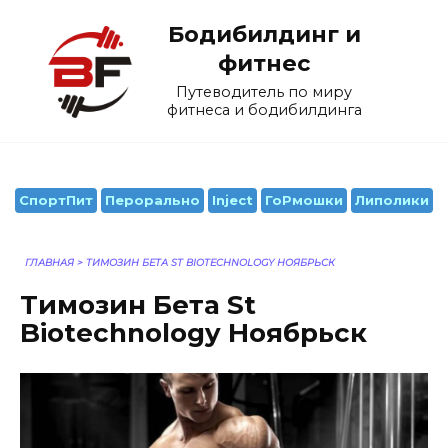
Перейти
Бодибилдинг и
к
содержанию
фитнес
Путеводитель по миру
фитнеса и бодибилдинга
СпортПит
Перорально
Inject
ГоРмошки
Липолики
ГЛАВНАЯ
>
TИМОЗИН БЕТА ST BIOTECHNOLOGY НОЯБРЬСК
Tимозин Бета St
Biotechnology Ноябрьск