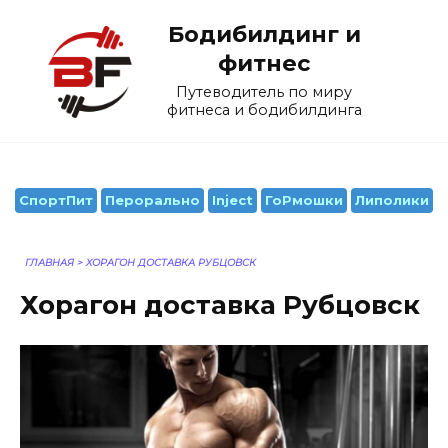
Перейти
Бодибилдинг и
к
содержанию
фитнес
Путеводитель по миру
фитнеса и бодибилдинга
СпортПит
Перорально
Inject
ГоРмошки
Липолики
ГЛАВНАЯ
>
ХОРАГОН ДОСТАВКА РУБЦОВСК
Хорагон доставка Рубцовск