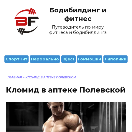
Перейти
Бодибилдинг и
к
содержанию
фитнес
Путеводитель по миру
фитнеса и бодибилдинга
СпортПит
Перорально
Inject
ГоРмошки
Липолики
ГЛАВНАЯ
>
КЛОМИД В АПТЕКЕ ПОЛЕВСКОЙ
Кломид в аптеке Полевской