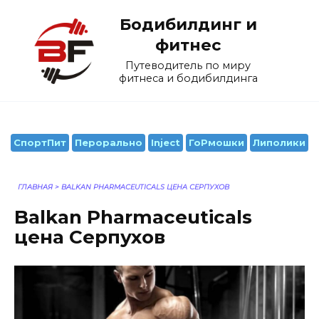
Перейти
Бодибилдинг и
к
содержанию
фитнес
Путеводитель по миру
фитнеса и бодибилдинга
СпортПит
Перорально
Inject
ГоРмошки
Липолики
ГЛАВНАЯ
>
BALKAN PHARMACEUTICALS ЦЕНА СЕРПУХОВ
Balkan Pharmaceuticals
цена Серпухов