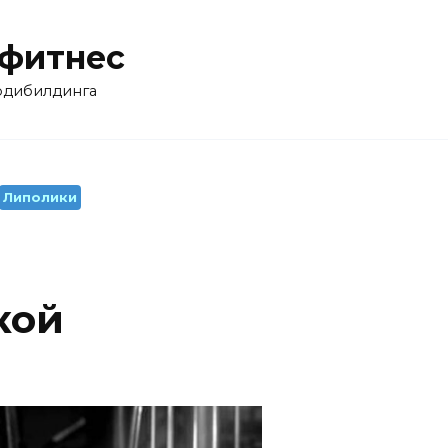
 фитнес
бодибилдинга
Липолики
кой