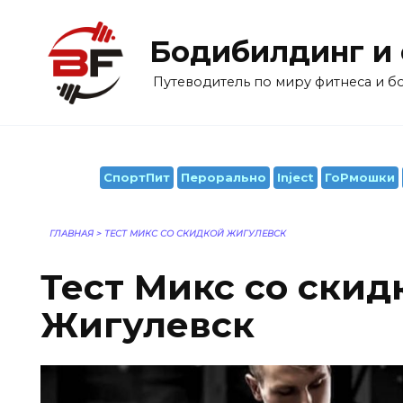
Перейти
к
Бодибилдинг и
содержанию
Путеводитель по миру фитнеса и 
СпортПит
Перорально
Inject
ГоРмошки
ГЛАВНАЯ
>
ТЕСТ МИКС СО СКИДКОЙ ЖИГУЛЕВСК
Тест Микс со скид
Жигулевск