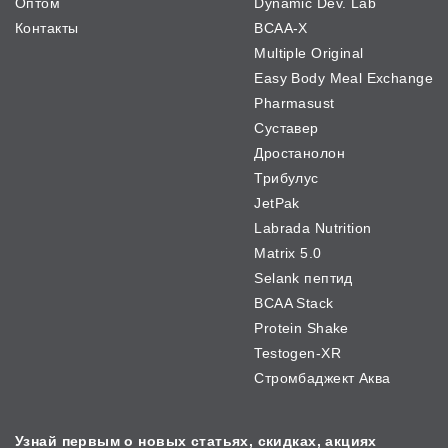
Оптом
Dynamic Dev. Lab
Контакты
BCAA-X
Multiple Original
Easy Body Meal Exchange
Pharmasust
Суставер
Дростанолон
Трибулус
JetPak
Labrada Nutrition
Matrix 5.0
Selank пептид
BCAA Stack
Protein Shake
Testogen-XR
Стромбаджект Аква
Узнай первым о новых
статьях, скидках, акциях