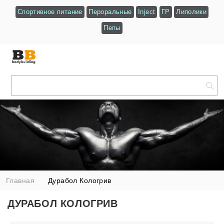
Спортивное питание
Пероральные
Inject
ГР
Липолики
Пепы
Главная
Дурабол Кологрив
ДУРАБОЛ КОЛОГРИВ