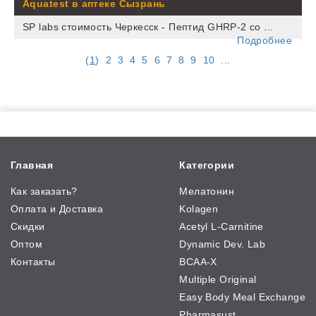
Aquatest в аптеке Сызрань
SP labs стоимость Черкесск - Пептид GHRP-2 со ...
Подробнее
(
1
)
2
3
4
5
6
7
8
9
10
...
Главная
Категории
Как заказать?
Мелатонин
Оплата и Доставка
Kolagen
Скидки
Acetyl L-Carnitine
Оптом
Dynamic Dev. Lab
Контакты
BCAA-X
Multiple Original
Easy Body Meal Exchange
Pharmasust